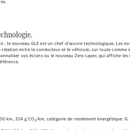
ves.
echnologie.
ain : le nouveau GLE est un chef-d'œuvre technologique. Les 
elation entre le conducteur et le véhicule, sur route comme en 
onnaliser vos écrans ou le nouveau Zero Layer, qui affiche les
référence.
Maintenance
Réparation
Service &
garanties
Rappel de
véhicules
(VRS)
Pièces de
rechange
100 km, 324 g CO
/km, catégorie de rendement énergétique:
G.
Accessories
2