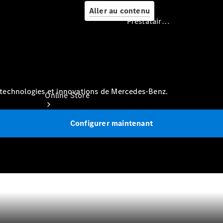
Aller au contenu
Prestataire / Protection des données
Prestataire /
Protection des
données
technologies et innovations de Mercedes-Benz.
Online Store
Configurer maintenant
Occasions
Certified
Véhicules
d’occasion