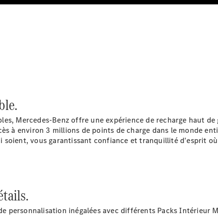
Prendre
rendez-
vous à
l'atelier
Offre
digitale
Solutions
ble.
de recharge
Recharge en
les, Mercedes-Benz offre une expérience de recharge haut de g
déplacement
ccès à environ 3 millions de points de charge dans le monde e
Assistance
ui soient, vous garantissant confiance et tranquillité d'esprit o
en cas de
panne ou
d'accident
Roues &
pneus
tails.
Maintenance,
réparation et
e personnalisation inégalées avec différents Packs Intérieu
garantie