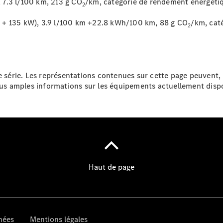
 7.3 l/100 km, 213 g CO
/km, catégorie de rendement énergéti
2
 + 135 kW), 3.9 l/100 km +22.8 kWh/100 km, 88 g CO
/km, cat
2
Brochure
numérique
de série. Les représentations contenues sur cette page peuvent,
Accessoires
lus amples informations sur les équipements actuellement dispo
de véhicule
Collection
Notices
d'utilisation
Prendre
rendez-
vous à
l'atelier