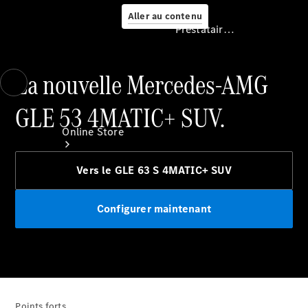
Aller au contenu
Prestataire / Protection des données
La nouvelle Mercedes-AMG
Prestataire /
Protection des
GLE 53 4MATIC+ SUV.
données
Online Store
Vers le GLE 63 S 4MATIC+ SUV
Configurer maintenant
Occasions
Certified
Véhicules
Points forts
d’occasion