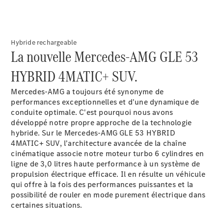
Hybride rechargeable
La nouvelle Mercedes-AMG GLE 53
Brochure
numérique
HYBRID 4MATIC+ SUV.
Accessoires
de véhicule
Mercedes-AMG a toujours été synonyme de
Collection
performances exceptionnelles et d'une dynamique de
Notices
conduite optimale. C'est pourquoi nous avons
d'utilisation
développé notre propre approche de la technologie
hybride. Sur le Mercedes-AMG GLE 53 HYBRID
4MATIC+ SUV, l'architecture avancée de la chaîne
Prendre
cinématique associe notre moteur turbo 6 cylindres en
rendez-
ligne de 3,0 litres haute performance à un système de
vous à
propulsion électrique efficace. Il en résulte un véhicule
l'atelier
qui offre à la fois des performances puissantes et la
possibilité de rouler en mode purement électrique dans
certaines situations.