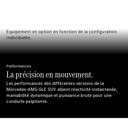
Equipement en option en fonction de la configuration
individuelle.
Maintenance
Performances
La précision en mouvement.
Réparation
Service &
Les performances des différentes versions de la
garanties
Mercedes-AMG GLE SUV allient réactivité instantanée,
Rappel de
maniabilité dynamique et puissance brute pour une
véhicules
conduite palpitante.
(VRS)
Pièces de
rechange
Accessories