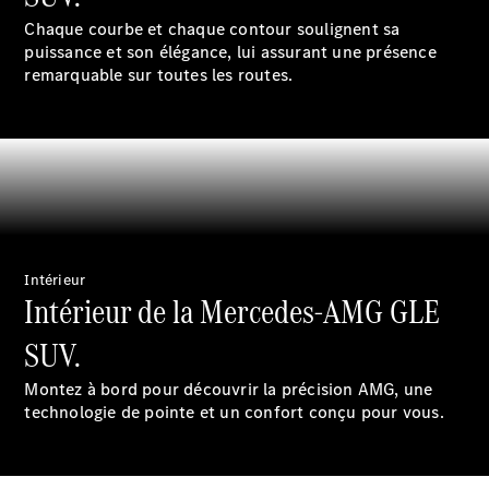
Chaque courbe et chaque contour soulignent sa
puissance et son élégance, lui assurant une présence
Prendre
remarquable sur toutes les routes.
rendez-
vous à
l'atelier
Offre
digitale
Solutions
de recharge
Recharge en
déplacement
Intérieur
Assistance
Intérieur de la Mercedes-AMG GLE
en cas de
panne ou
SUV.
d'accident
Roues &
Montez à bord pour découvrir la précision AMG, une
pneus
technologie de pointe et un confort conçu pour vous.
Maintenance,
réparation et
garantie