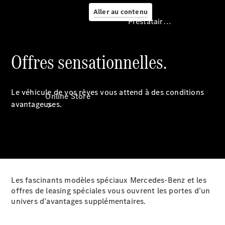
Aller au contenu
Prestataire / Protection des données
Offres sensationnelles.
Prestataire /
Protection des
données
Le véhicule de vos rêves vous attend à des conditions
Online Store
avantageuses.
Les fascinants modèles spéciaux Mercedes-Benz et les
offres de leasing spéciales vous ouvrent les portes d’un
Occasions
univers d’avantages supplémentaires.
Certified
Véhicules
d’occasion