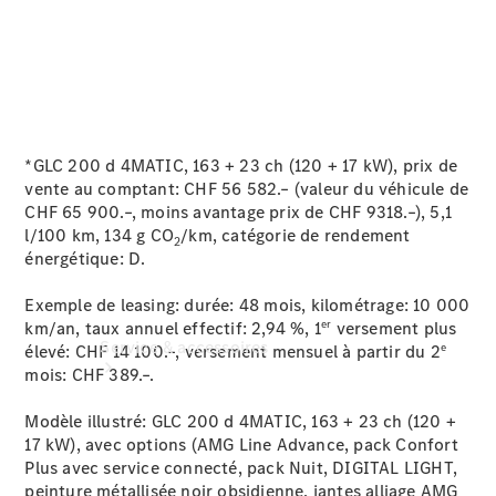
Accessoires
pour
véhicules
Options
numériques
*GLC 200 d 4MATIC, 163 + 23 ch (120 + 17 kW), prix de
vente au comptant: CHF 56 582.– (valeur du véhicule de
CHF 65 900.–, moins avantage prix de CHF 9318.–), 5,1
l/100 km, 134 g CO
/km, catégorie de rendement
2
énergétique:
D.
Exemple de leasing: durée: 48 mois, kilométrage: 10 000
er
km/an, taux annuel effectif: 2,94 %, 1
versement plus
Service & accessoires
e
élevé: CHF 14 100.–, versement mensuel à partir du 2
mois: CHF 389.–.
Modèle illustré: GLC 200 d 4MATIC, 163 + 23 ch (120 +
17 kW), avec options (AMG Line Advance, pack Confort
Plus avec service connecté, pack Nuit, DIGITAL LIGHT,
peinture métallisée noir obsidienne, jantes alliage AMG