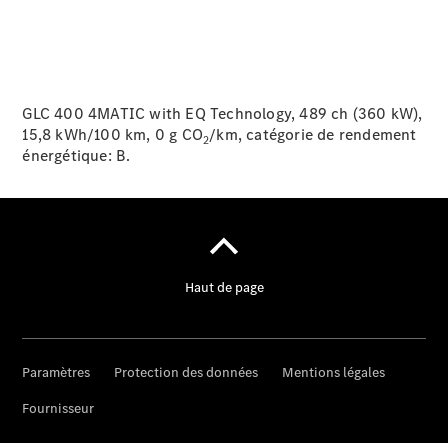
GLC 400 4MATIC with EQ Technology, 489 ch (360 kW),
15,8 kWh/100 km, 0 g CO
/km, catégorie de rendement
2
énergétique:
B.
Maintenance
Réparation
Service &
garanties
Rappel de
véhicules
(VRS)
Pièces de
rechange
Accessories