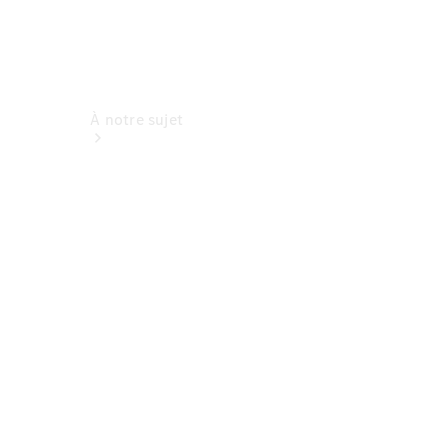
À notre sujet
L'entreprise
Interlocuteur
Site et
horaires
Formulaire