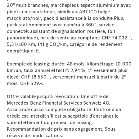
20" multibranches, marchepieds aspect aluminium avec
picots en caoutchouc, similicuir ARTICO beige
Prendre
macchiato/noir, pack d’assistance à la conduite Plus,
rendez-
pack stationnement avec caméra à 360°, service
vous à
connecté: assistant de signalisation routière, toit
l'atelier
panoramique), prix de vente au comptant: CHF 74 032.–,
Offre
5,3 l/100 km, 141 g CO
/km, catégorie de rendement
2
digitale
énergétique:
E.
Solutions
de recharge
Exemple de leasing: durée: 48 mois, kilométrage: 10 000
Recharge en
er
km/an, taux annuel effectif: 2,94 %, 1
versement plus
déplacement
e
élevé: CHF 18 550.–, versement mensuel à partir du 2
Assistance
mois: CHF 529.–.
en cas de
panne ou
Offre valable jusqu’à révocation. Une offre de
d'accident
Mercedes-Benz Financial Services Schweiz AG.
Roues &
Assurance casco complète obligatoire. L’octroi d’un
pneus
crédit est interdit s’il est susceptible d’entraîner le
Maintenance,
surendettement du preneur de leasing.
réparation et
Recommandation de prix sans engagement. Sous
garantie
réserve de modifications.