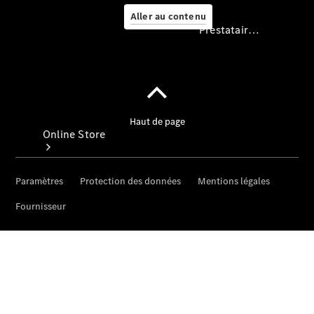
Aller au contenu
Prestataire / Protection des données
Prestataire /
Protection des
données
Online Store
Véhicules
d’occasion
Accessoires
de camping