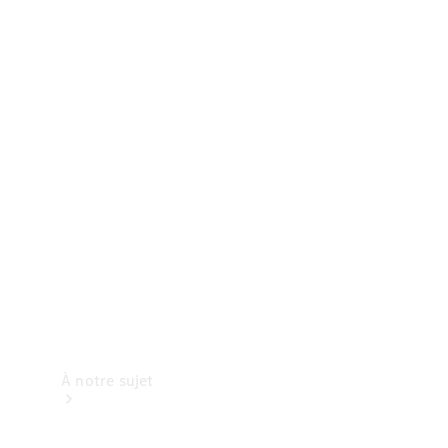
complètes
Accessoires
de camping
Prendre
rendez-
vous à
l'atelier
À notre sujet