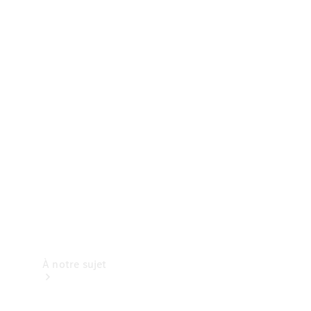
complètes
Accessoires
de camping
Prendre
rendez-
vous à
l'atelier
À notre sujet