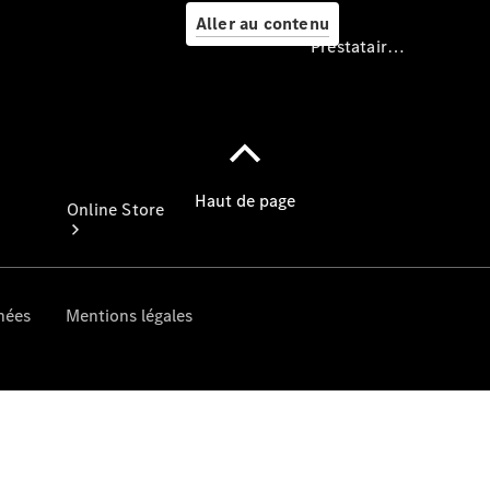
Aller au contenu
Prestataire / Protection des données
Prestataire /
Protection des
données
Online Store
Véhicules
d’occasion
Accessoires
de camping